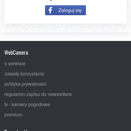
Zaloguj się
WebCamera
o serwisie
zasady korzystania
polityka prywatności
regulamin zapisu do newslettera
tv - kamery pogodowe
premium